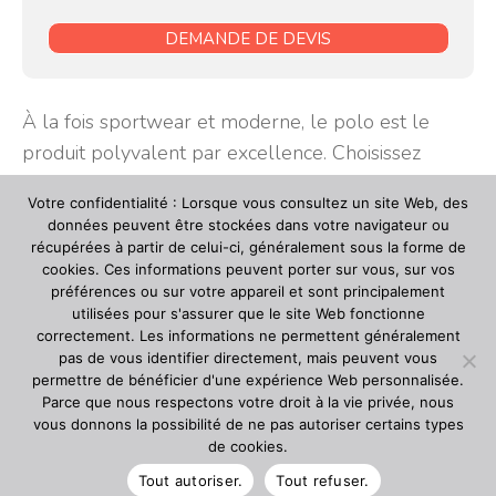
DEMANDE DE DEVIS
À la fois sportwear et moderne, le polo est le
produit polyvalent par excellence. Choisissez
parmi de nombreux modèles hommes/femmes,
Votre confidentialité : Lorsque vous consultez un site Web, des
celui qui deviendra votre essentiel. Le polo est
données peuvent être stockées dans votre navigateur ou
aujourd’hui considéré comme un vêtement
récupérées à partir de celui-ci, généralement sous la forme de
cookies. Ces informations peuvent porter sur vous, sur vos
classique, une pièce intemporelle : habillé et
préférences ou sur votre appareil et sont principalement
décontracté à la fois, le polo s’adapte à de
utilisées pour s'assurer que le site Web fonctionne
nombreux styles. Le polo se porte …
Lire la suite
correctement. Les informations ne permettent généralement
pas de vous identifier directement, mais peuvent vous
permettre de bénéficier d'une expérience Web personnalisée.
Parce que nous respectons votre droit à la vie privée, nous
vous donnons la possibilité de ne pas autoriser certains types
de cookies.
MENTIONS LÉGALES
NOUS ÉCRIRE
ÊTRE APPELÉ
Tout autoriser.
Tout refuser.