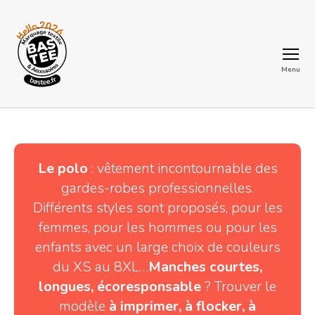
Menu
BASTEE
Le polo
: vêtement incontournable des
gardes-robes professionnelles.
Différents styles sont proposés, pour les
femmes, pour les hommes ou pour les
enfants avec un large choix de couleurs
du XS au 8XL…
Manches courtes,
longues, écoresponsable
? Trouver le
modèle
à imprimer, à flocker, à