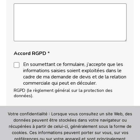
o
r
m
a
t
i
o
n
s
Accord RGPD
*
Q
u
En soumettant ce formulaire, j’accepte que les
a
informations saisies soient exploitées dans le
n
cadre de ma demande de devis et de la relation
t
commerciale qui peut en découler.
i
RGPD (le règlement général sur la protection des
t
données).
é
C
o
Votre confidentialité : Lorsque vous consultez un site Web, des
n
données peuvent être stockées dans votre navigateur ou
t
récupérées à partir de celui-ci, généralement sous la forme de
a
cookies. Ces informations peuvent porter sur vous, sur vos
c
t
préférences ou sur votre appareil et sont principalement